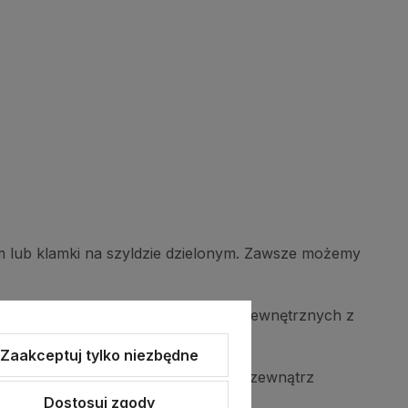
m lub klamki na szyldzie dzielonym. Zawsze możemy
lamek na długim szyldzie do drzwi wewnętrznych z
Zaakceptuj tylko niezbędne
st rękojeść kiedy patrzymy na nią z zewnątrz
Dostosuj zgody