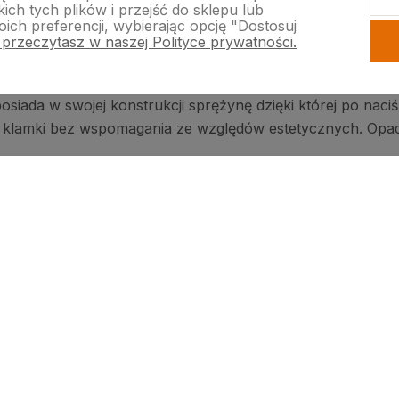
ch tych plików i przejść do sklepu lub
ich preferencji, wybierając opcję "Dostosuj
zawsze możesz się z nami skontaktować lub skomentować 
 przeczytasz w naszej Polityce prywatności.
Czym jest wspomaganie klamki?
iada w swojej konstrukcji sprężynę dzięki której po naciś
klamki bez wspomagania ze względów estetycznych. Opadn