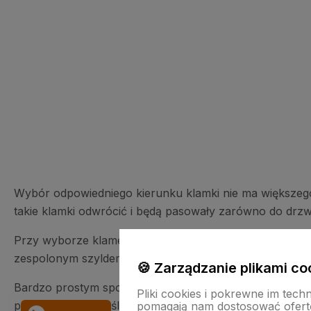
Wybór odpowiedniego kierunku klamki nie ma większego
takie klamki odwrócić i będą pasowały zarówno do drzw
Przy wyborze klamek do drzwi zewnętrznych, klamek d
zespolonym szyldem.
🍪 Zarządzanie plikami co
Bardzo prostym sposobem na określenie kierunku klamki
Pliki cookies i pokrewne im tech
pomieszczenia. Jeśli skierowana jest w prawo - jest to k
pomagają nam dostosować ofert