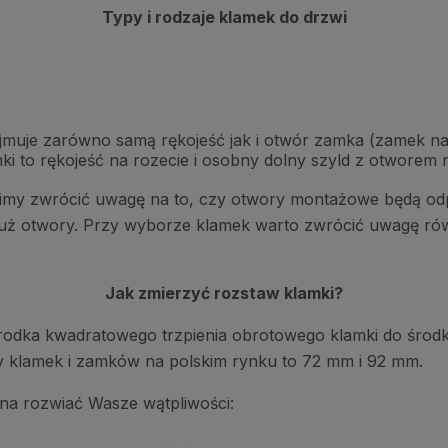
Typy i rodzaje klamek do drzwi
obejmuje zarówno samą rękojeść jak i otwór zamka (zamek na
mki to rękojeść na rozecie i osobny dolny szyld z otworem
imy zwrócić uwagę na to, czy otwory montażowe będą odpo
e już otwory. Przy wyborze klamek warto zwrócić uwagę rów
Jak zmierzyć rozstaw klamki?
 środka kwadratowego trzpienia obrotowego klamki do śro
y klamek i zamków na polskim rynku to 72 mm i 92 mm.
nna rozwiać Wasze wątpliwości: