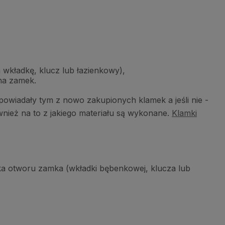
 wkładkę, klucz lub łazienkowy),
 na zamek.
wiadały tym z nowo zakupionych klamek a jeśli nie -
nież na to z jakiego materiału są wykonane.
Klamki
dka otworu zamka (wkładki bębenkowej, klucza lub