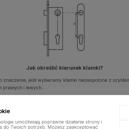
Jak określić kierunek klamki?
 znaczenia, jeśli wybieramy klamki niezespolone z szylde
i prawych i lewych.
o drzwi łazienkowych (z zespolonym pokrętłem WC) lub k
okie
 jest zwrócenie uwagi na to, w którą stronę skierowana je
nologie umożliwiają poprawne działanie strony i
lamka prawa, jeśli w lewo - lewa.
ę do Twoich potrzeb. Możesz zaakceptować