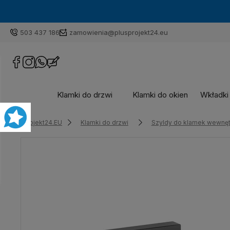
503 437 186
zamowienia@plusprojekt24.eu
Klamki do drzwi
Klamki do okien
Wkładki
Plusprojekt24.EU
Klamki do drzwi
Szyldy do klamek wewnęt