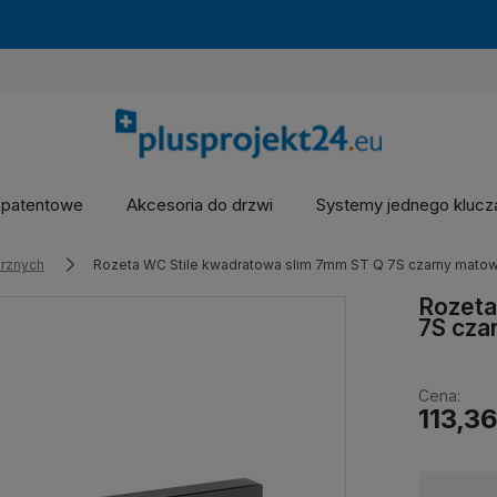
 patentowe
Akcesoria do drzwi
Systemy jednego kluc
rznych
Rozeta WC Stile kwadratowa slim 7mm ST Q 7S czarny mato
Rozeta
7S cza
Cena:
113,36