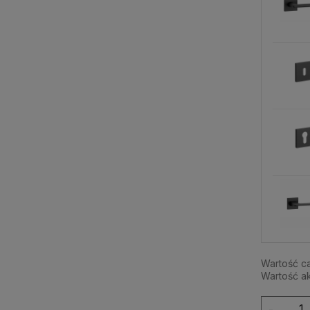
Wartość c
Wartość a
-