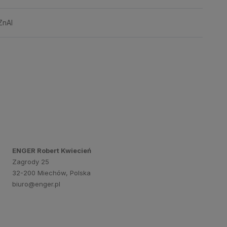
ZnAl
ENGER Robert Kwiecień
Zagrody 25
32-200 Miechów, Polska
biuro@enger.pl