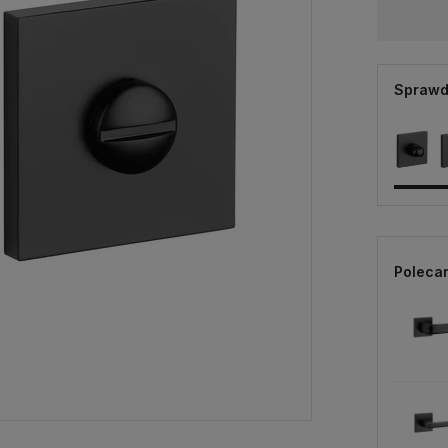
Wysyłka w:
2-3 dni robocze
Sprawd
Poleca