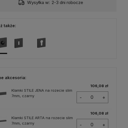
Dostawa:
od 13,99 zł
- Paczkomat InPost
ź także:
ne akcesoria:
106,08 zł
Klamki STILE JENA na rozecie slim
7mm, czarny
-
+
106,08 zł
Klamki STILE ARTA na rozecie slim
7mm, czarny
-
+