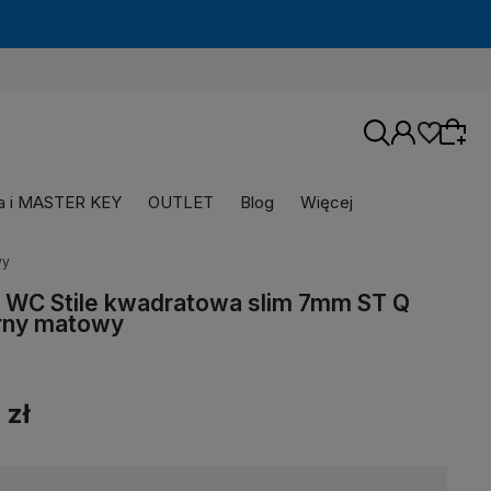
za i MASTER KEY
OUTLET
Blog
Więcej
wy
 WC Stile kwadratowa slim 7mm ST Q
rny matowy
 zł