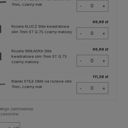
7mm, czarny mat
-
+
69,68 zł
Rozeta KLUCZ Stile kwadratowa
slim 7mm ST Q 7S czarny matowy
-
+
69,68 zł
Rozeta WKŁADKA Stile
kwadratowa slim 7mm ST Q 7S
-
+
czarny matowy
111,38 zł
Klamki STILE OMA na rozecie slim
7mm, czarny mat
-
+
ałego zamówienia:
kcesoriów:
+
szt.