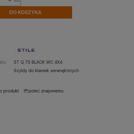
DO KOSZYKA
:
ktu:
ST Q 7S BLACK WC 4X4
Szyldy do klamek wewnętrznych
 o produkt
poleć znajomemu