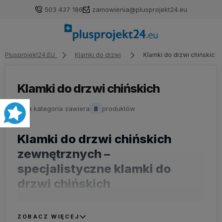
503 437 186
zamowienia@plusprojekt24.eu
Plusprojekt24.EU
Klamki do drzwi
Klamki do drzwi chińskich
Klamki do drzwi chińskich
Zaloguj się
Załóż konto
🛒
Ta kategoria zawiera
8
produktów
Klamki do drzwi chińskich
zewnętrznych –
specjalistyczne klamki do
Wybierz coś dla siebie z naszej aktualnej oferty lub
zaloguj się, aby przywrócić dodane produkty do listy
drzwi chińskich
z poprzedniej sesji.
Drzwi chińskie zewnętrzne, ze względu na
swoją unikalną konstrukcję i wyjątkowy styl,
ZOBACZ WIĘCEJ