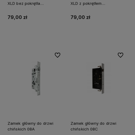
XLD bez pokrętła
XLD z pokrętłem
PRAWA/LEWA
PRAWA/LEWA
79,00 zł
79,00 zł
Do koszyka
Do koszyka
Do ulubionych
Do ulubi
Zamek główny do drzwi
Zamek główny do drzwi
chińskich 08A
chińskich 08C