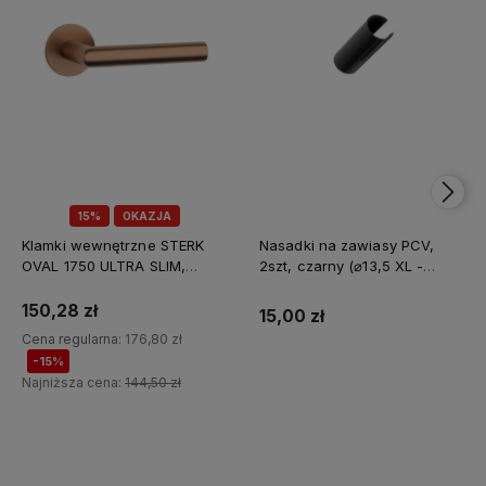
15%
OKAZJA
Klamki wewnętrzne STERK
Nasadki na zawiasy PCV,
OVAL 1750 ULTRA SLIM,
2szt, czarny (⌀13,5 XL -
miedziany PVD
długość całkowita 90mm)
150,28 zł
15,00 zł
Cena regularna:
176,80 zł
-15%
Najniższa cena:
144,50 zł
Do koszyka
Do koszyka