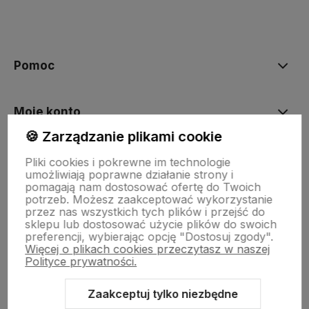
polityce prywatności
Pomoc
Moje konto
🍪 Zarządzanie plikami cookie
Płatności i dostawa
Pliki cookies i pokrewne im technologie
umożliwiają poprawne działanie strony i
pomagają nam dostosować ofertę do Twoich
potrzeb. Możesz zaakceptować wykorzystanie
O nas
przez nas wszystkich tych plików i przejść do
sklepu lub dostosować użycie plików do swoich
preferencji, wybierając opcję "Dostosuj zgody".
Więcej o plikach cookies przeczytasz w naszej
PRODUCENCI
Polityce prywatności.
Zaakceptuj tylko niezbędne
Informacje