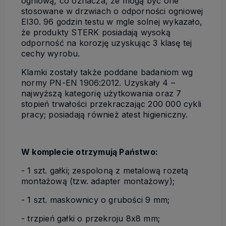
ogniową, co oznacza, że mogą być one
stosowane w drzwiach o odporności ogniowej
EI30. 96 godzin testu w mgle solnej wykazało,
że produkty STERK posiadają wysoką
odporność na korozję uzyskując 3 klasę tej
cechy wyrobu.
Klamki zostały także poddane badaniom wg
normy PN-EN 1906:2012. Uzyskały 4 –
najwyższą kategorię użytkowania oraz 7
stopień trwałości przekraczając 200 000 cykli
pracy; posiadają również atest higieniczny.
W komplecie otrzymują Państwo:
- 1 szt. gałki; zespoloną z metalową rozetą
montażową (tzw. adapter montażowy);
- 1 szt. maskownicy o grubości 9 mm;
- trzpień gałki o przekroju 8x8 mm;