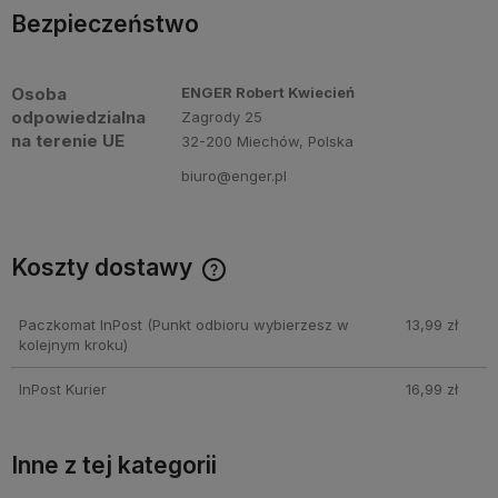
Bezpieczeństwo
Osoba
ENGER Robert Kwiecień
odpowiedzialna
Zagrody 25
na terenie UE
32-200 Miechów, Polska
biuro@enger.pl
Koszty dostawy
Cena nie zawiera ewentualnych kosztów płatności
Paczkomat InPost
(Punkt odbioru wybierzesz w
13,99 zł
kolejnym kroku)
InPost Kurier
16,99 zł
Inne z tej kategorii