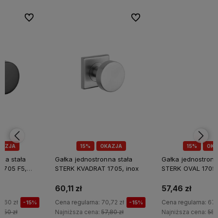
bionych
bionych
Do ulubionych
Do ulubionych
Do ulubi
Do ulubi
15%
OKAZJA
15%
OKAZJA
Gałka jednostronna stała
Gałka jednostronna stała
STERK KVADRAT 1705, inox
STERK OVAL 1705 16, inox
60,11 zł
57,46 zł
Cena regularna:
70,72 zł
Cena regularna:
67,60 zł
-15%
-15%
Najniższa cena:
57,80 zł
Najniższa cena:
55,25 zł