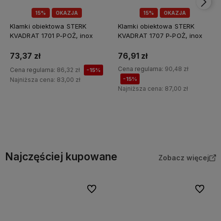
15%
OKAZJA
15%
OKAZJA
Klamki obiektowa STERK
Klamki obiektowa STERK
KVADRAT 1701 P-POŻ, inox
KVADRAT 1707 P-POŻ, inox
73,37 zł
76,91 zł
Cena regularna:
90,48 zł
Cena regularna:
86,32 zł
-15%
-15%
Najniższa cena:
83,00 zł
Najniższa cena:
87,00 zł
Do koszyka
Do koszyka
Najczęściej kupowane
Zobacz więcej
Do ulubionych
Do ulubi