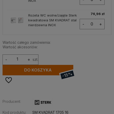
INOX
76,96 zł
Rozeta WC wolne/zajęte Sterk
kwadratowa SM KVADRAT stal
-
+
nierdzewna INOX
Wartość całego zamówienia:
Wartość akcesoriów:
-
+
szt.
DO KOSZYKA
-15%
Producent:
Kod produktu:
SM KVADRAT 1705 16