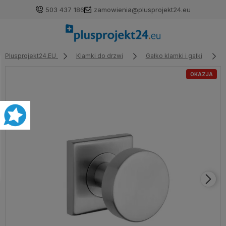
503 437 186
zamowienia@plusprojekt24.eu
Plusprojekt24.EU
Klamki do drzwi
Gałko klamki i gałki
OKAZJA
Zaloguj się
Załóż konto
Wybierz coś dla siebie z naszej aktualnej oferty lub
zaloguj się, aby przywrócić dodane produkty do listy
z poprzedniej sesji.