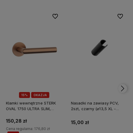
Do ulubionych
Do ulubi
15%
OKAZJA
Klamki wewnętrzne STERK
Nasadki na zawiasy PCV,
OVAL 1750 ULTRA SLIM,
2szt, czarny (⌀13,5 XL -
miedziany PVD
długość całkowita 90mm)
150,28 zł
15,00 zł
Cena regularna:
176,80 zł