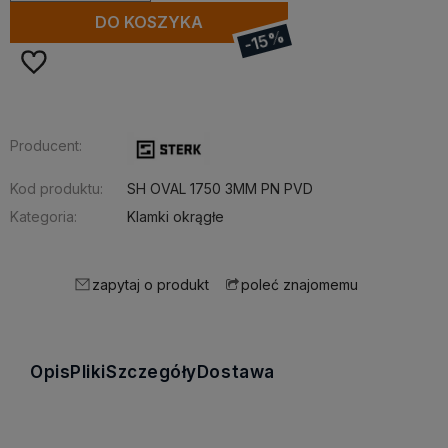
DO KOSZYKA
-15%
Producent:
Kod produktu:
SH OVAL 1750 3MM PN PVD
Kategoria:
Klamki okrągłe
zapytaj o produkt
poleć znajomemu
Opis
Pliki
Szczegóły
Dostawa