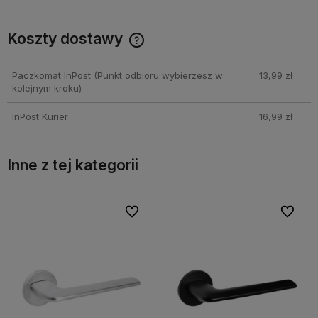
Koszty dostawy
Cena nie zawiera ewentualnych kosztów płatności
Paczkomat InPost
(Punkt odbioru wybierzesz w
13,99 zł
kolejnym kroku)
InPost Kurier
16,99 zł
Inne z tej kategorii
bionych
bionych
Do ulubionych
Do ulubionych
Do ulubi
Do ulubi