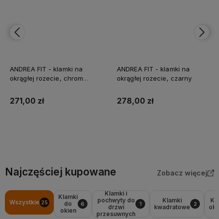
ANDREA FIT - klamki na
ANDREA FIT - klamki na
okrągłej rozecie, chrom
okrągłej rozecie, czarny
szczotkowany
271,00 zł
278,00 zł
Do koszyka
Do koszyka
Najczęściej kupowane
Zobacz więcej
Klamki i
Klamki
pochwyty do
Klamki
Kl
Wszystkie
25
do
6
1
2
drzwi
kwadratowe
okr
okien
przesuwnych