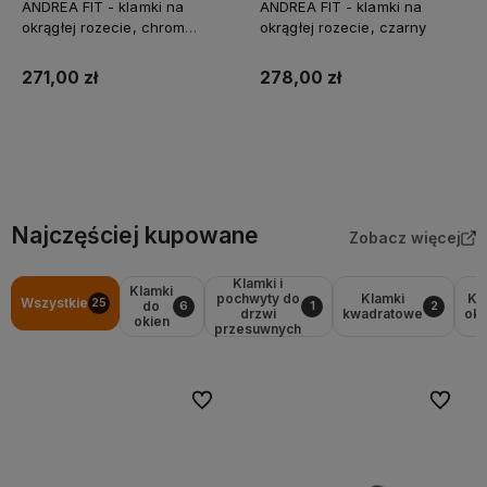
ANDREA FIT - klamki na
ANDREA FIT - klamki na
okrągłej rozecie, chrom
okrągłej rozecie, czarny
szczotkowany
271,00 zł
278,00 zł
Do koszyka
Do koszyka
Najczęściej kupowane
Zobacz więcej
Klamki i
Klamki
pochwyty do
Klamki
Kl
Wszystkie
25
do
6
1
2
drzwi
kwadratowe
okr
okien
przesuwnych
Do ulubionych
Do ulubi