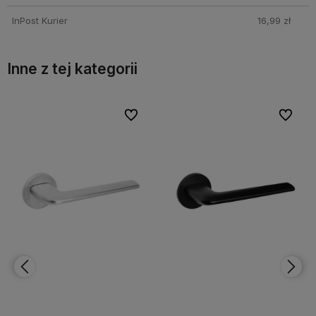
InPost Kurier
16,99 zł
Inne z tej kategorii
bionych
bionych
Do ulubionych
Do ulubionych
Do ulubi
Do ulubi