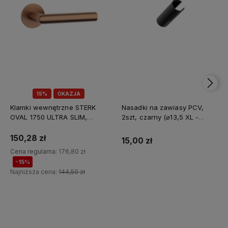
15%
OKAZJA
Klamki wewnętrzne STERK
Nasadki na zawiasy PCV,
OVAL 1750 ULTRA SLIM,
2szt, czarny (⌀13,5 XL -
miedziany PVD
długość całkowita 90mm)
150,28 zł
15,00 zł
Cena regularna:
176,80 zł
-15%
Najniższa cena:
144,50 zł
Do koszyka
Do koszyka