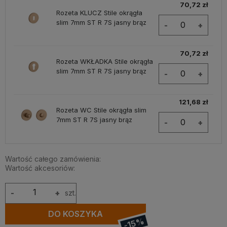
70,72 zł
Rozeta KLUCZ Stile okrągła
slim 7mm ST R 7S jasny brąz
-
+
70,72 zł
Rozeta WKŁADKA Stile okrągła
slim 7mm ST R 7S jasny brąz
-
+
121,68 zł
Rozeta WC Stile okrągła slim
7mm ST R 7S jasny brąz
-
+
Wartość całego zamówienia:
Wartość akcesoriów:
-
+
szt.
DO KOSZYKA
-15%