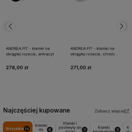
ANDREA FIT - klamki na
ANDREA FIT - klamki na
okrągłej rozecie, chrom
okrągłej rozecie, czarny
szczotkowany
271,00 zł
278,00 zł
Do koszyka
Do koszyka
Najczęściej kupowane
Zobacz więcej
Klamki i
Klamki
pochwyty do
Klamki
Kl
Wszystkie
25
do
6
1
2
drzwi
kwadratowe
okr