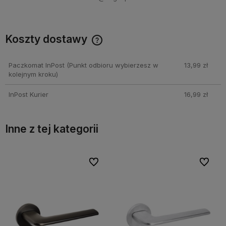
Koszty dostawy
Cena nie zawiera ewentualnych kosztów płatności
Paczkomat InPost
(Punkt odbioru wybierzesz w
13,99 zł
kolejnym kroku)
InPost Kurier
16,99 zł
Inne z tej kategorii
bionych
bionych
Do ulubionych
Do ulubionych
Do ulubi
Do ulubi