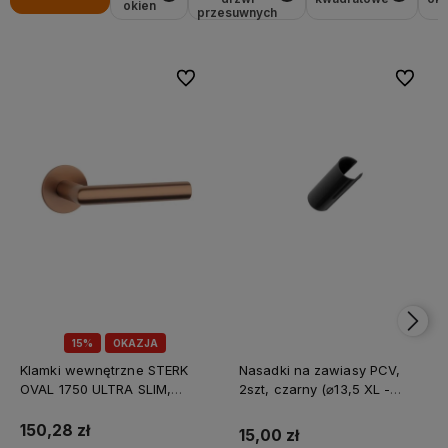
okien
przesuwnych
Do ulubionych
Do ulubi
15%
OKAZJA
Klamki wewnętrzne STERK
Nasadki na zawiasy PCV,
OVAL 1750 ULTRA SLIM,
2szt, czarny (⌀13,5 XL -
miedziany PVD
długość całkowita 90mm)
150,28 zł
15,00 zł